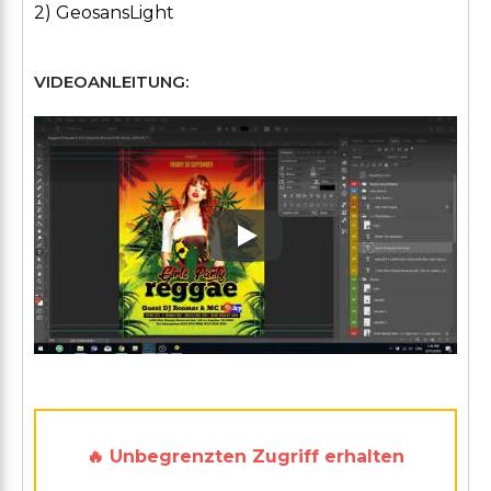
2) GeosansLight
VIDEOANLEITUNG:
Play: Keynote (Google I/O '1
🔥 Unbegrenzten Zugriff erhalten