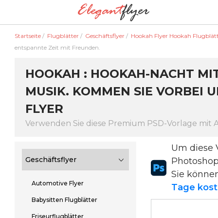
Startseite
/
Flugblätter
/
Geschäftsflyer
/
Hookah Flyer Hookah Flugblät
entspannte Zeit mit Freunden.
HOOKAH : HOOKAH-NACHT MIT
MUSIK. KOMMEN SIE VORBEI UN
LYER
Verwenden Sie diese Premium PSD-Vorlage mit
Um diese 
Geschäftsflyer
Photosho
Sie könne
Automotive Flyer
Tage kost
Babysitten Flugblätter
Friseurflugblätter