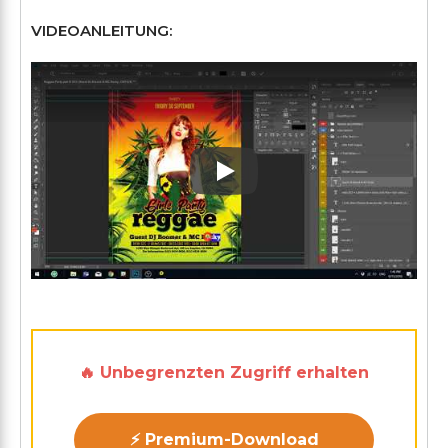
VIDEOANLEITUNG:
Play: Keynote (Google I/O '1
🔥 Unbegrenzten Zugriff erhalten
⚡ Premium-Download