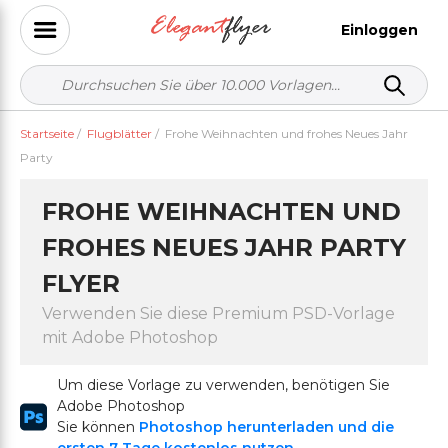
Einloggen
Startseite
/
Flugblätter
/
Frohe Weihnachten und frohes Neues Jahr
Party
FROHE WEIHNACHTEN UND
FROHES NEUES JAHR PARTY
FLYER
Verwenden Sie diese Premium PSD-Vorlage
mit Adobe Photoshop
Um diese Vorlage zu verwenden, benötigen Sie
Adobe Photoshop
Sie können
Photoshop herunterladen und die