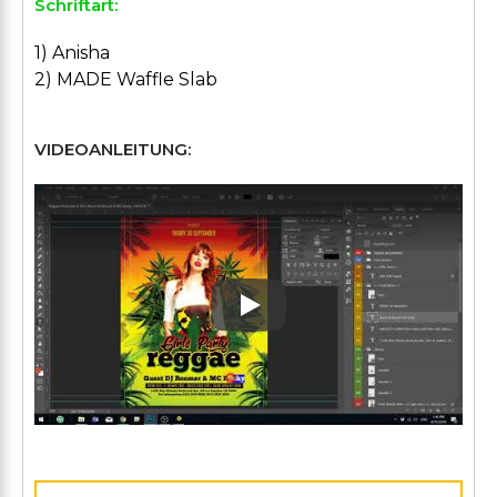
Schriftart:
1) Anisha
2) MADE Waffle Slab
VIDEOANLEITUNG:
Play: Keynote (Google I/O '1