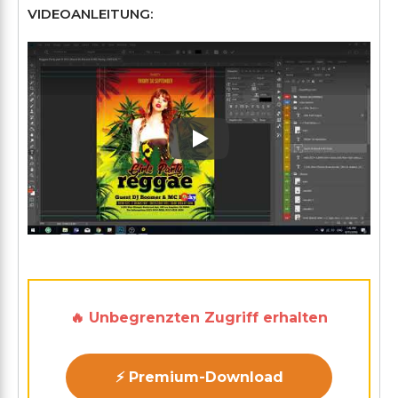
VIDEOANLEITUNG:
Play: Keynote (Google I/O '1
🔥 Unbegrenzten Zugriff erhalten
⚡ Premium-Download