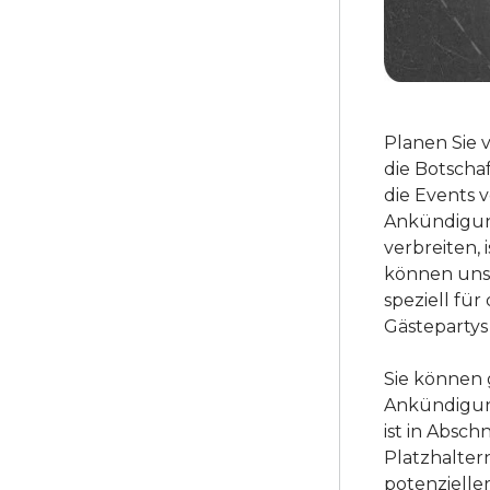
Planen Sie 
die Botscha
die Events 
Ankündigun
verbreiten,
können unse
speziell für
Gästepartys 
Sie können g
Ankündigung
ist in Abschn
Platzhalter
potenzielle