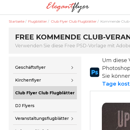
Startseite
/
Flugblätter
/
Club Flyer Club Flugblätter
/
Kommende Club-
FREE KOMMENDE CLUB-VERAN
Verwenden Sie diese Free PSD-Vorlage mit Ado
Um diese 
Geschäftsflyer
Photosho
Sie könne
Kirchenflyer
Tage kost
Club Flyer Club Flugblätter
DJ Flyers
Veranstaltungsflugblätter