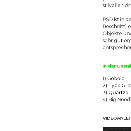
stilvollen 
PSD ist in d
Beschnitt) e
Objekte und
sehr gut or
In der Gesta
1) Gobold
2) Typo Gro
3) Quartzo
4) Big Noodl
VIDEOANLEI