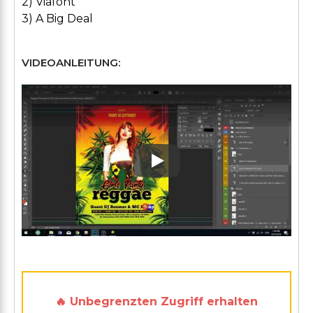
2) Viafont
3) A Big Deal
VIDEOANLEITUNG:
Play: Keynote (Google I/O '1
🔥 Unbegrenzten Zugriff erhalten