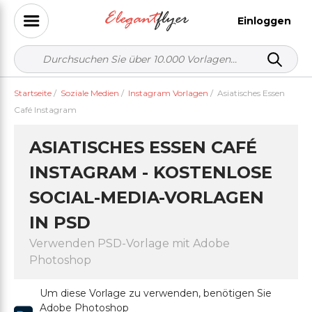
Einloggen
Startseite
/
Soziale Medien
/
Instagram Vorlagen
/
Asiatisches Essen
Café Instagram
ASIATISCHES ESSEN CAFÉ
INSTAGRAM - KOSTENLOSE
SOCIAL-MEDIA-VORLAGEN
IN PSD
Verwenden PSD-Vorlage mit Adobe
Photoshop
Um diese Vorlage zu verwenden, benötigen Sie
Adobe Photoshop