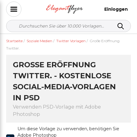
Einloggen
Startseite
/
Soziale Medien
/
Twitter Vorlagen
/
Große Eröffnung
Twitter.
GROSSE ERÖFFNUNG T
WITTER. - KOSTENLOSE S
OCIAL-MEDIA-VORLAGEN I
N PSD
Verwenden PSD-Vorlage mit Adobe
Photoshop
Um diese Vorlage zu verwenden, benötigen Sie
Adobe Photoshop