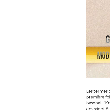
Les termes 
première fo
baseball "K
devraient êt