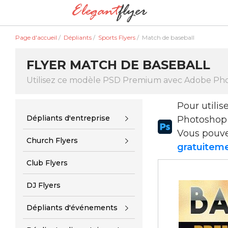
Page d'accueil
/
Dépliants
/
Sports Flyers
/
Match de baseball
FLYER MATCH DE BASEBALL
Utilisez ce modèle PSD Premium avec Adobe Ph
Pour utili
Dépliants d'entreprise
Photoshop
Vous pouv
Church Flyers
gratuiteme
Club Flyers
DJ Flyers
Dépliants d'événements