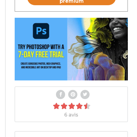
premium
6 avis