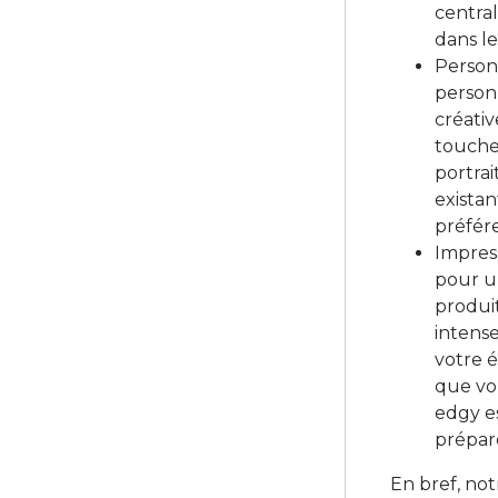
centra
dans l
Person
personn
créativ
touche
portrai
existan
préfér
Impres
pour u
produi
intens
votre 
que vou
edgy es
prépar
En bref, no