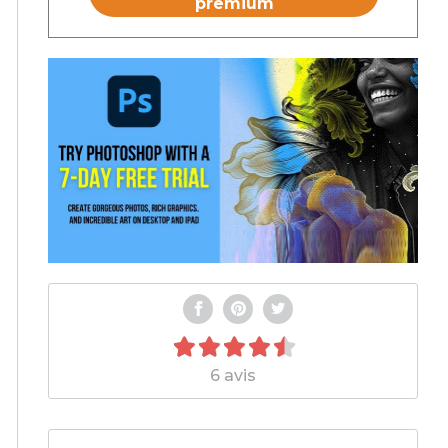
premium
6 avis