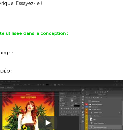
yrique. Essayez-le !
te utilisée dans la conception :
Sangre
DÉO :
Play: Keynote (Google I/O '18)