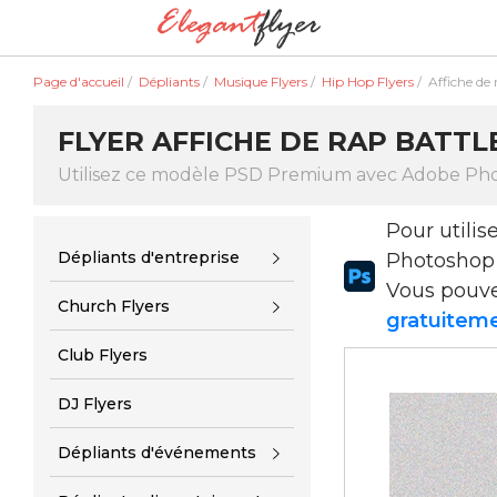
Page d'accueil
/
Dépliants
/
Musique Flyers
/
Hip Hop Flyers
/
Affiche de 
FLYER AFFICHE DE RAP BATTL
Utilisez ce modèle PSD Premium avec Adobe Ph
Pour utili
Dépliants d'entreprise
Photoshop
Vous pouv
Church Flyers
gratuiteme
Club Flyers
DJ Flyers
Dépliants d'événements