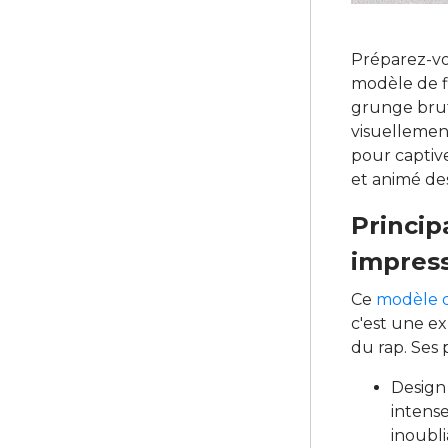
Préparez-vo
modèle de f
grunge brut
visuellemen
pour captiv
et animé des
Princip
impress
Ce
modèle d
c'est une ex
du rap. Ses
Design
intense
inoubli