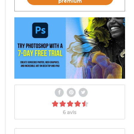
premium
6 avis