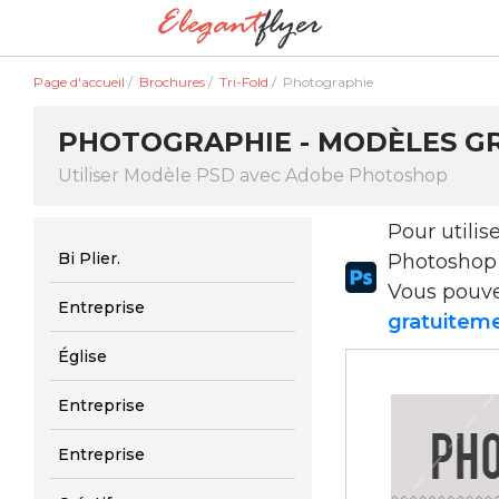
Page d'accueil
/
Brochures
/
Tri-Fold
/
Photographie
PHOTOGRAPHIE - MODÈLES G
Utiliser Modèle PSD avec Adobe Photoshop
Pour utili
Bi Plier.
Photoshop
Vous pouv
Entreprise
gratuiteme
Église
Entreprise
Entreprise