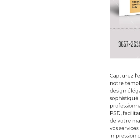
Capturez l'
notre templ
design élég
sophistiqué 
professionna
PSD, facilita
de votre mar
vos services
impression d