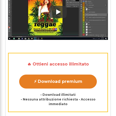
Play: Keynote (Google I/O '1
🔥 Ottieni accesso illimitato
⚡ Download premium
• Download illimitati
• Nessuna attribuzione richiesta • Accesso
immediato