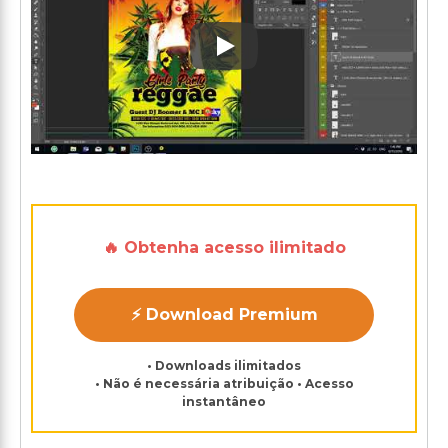
Play: Keynote (Google I/O '1
🔥 Obtenha acesso ilimitado
⚡ Download Premium
• Downloads ilimitados
• Não é necessária atribuição • Acesso
instantâneo