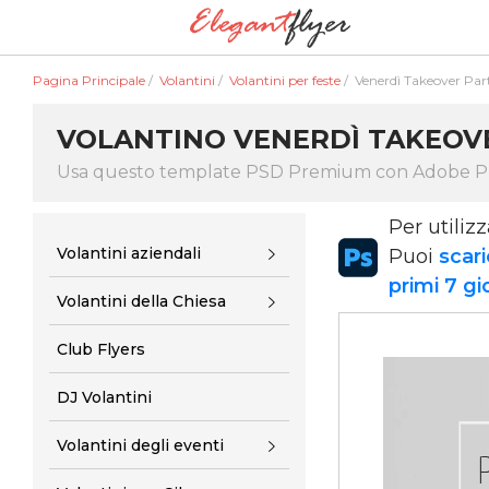
Pagina Principale
/
Volantini
/
Volantini per feste
/
Venerdì Takeover Part
VOLANTINO VENERDÌ TAKEOV
Usa questo template PSD Premium con Adobe 
Per utiliz
Volantini aziendali
Puoi
scari
primi 7 gi
Volantini della Chiesa
Club Flyers
DJ Volantini
Volantini degli eventi