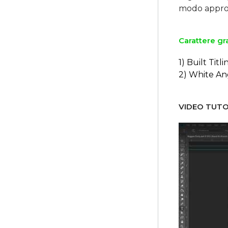
Carattere gra
1) Built Titli
2) White An
VIDEO TUTO