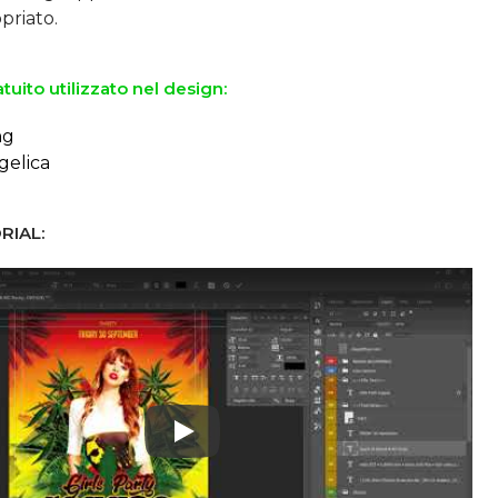
tuito utilizzato nel design:
ng
gelica
RIAL:
Play: Keynote (Google I/O '18)