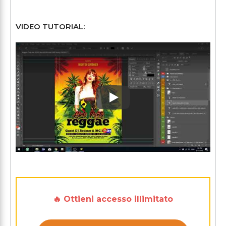
VIDEO TUTORIAL:
Play: Keynote (Google I/O '1
🔥 Ottieni accesso illimitato