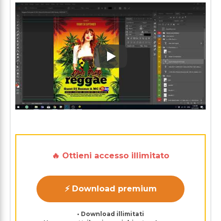
Play: Keynote (Google I/O '1
🔥 Ottieni accesso illimitato
⚡ Download premium
• Download illimitati