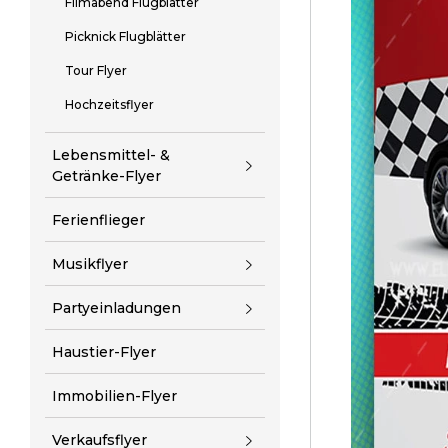
Filmabend Flugblätter
Picknick Flugblätter
Tour Flyer
Hochzeitsflyer
Lebensmittel- &
Getränke-Flyer
Ferienflieger
Musikflyer
Partyeinladungen
Haustier-Flyer
Immobilien-Flyer
Verkaufsflyer