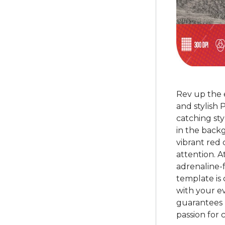
Rev up the 
and stylish 
catching sty
in the backg
vibrant red
attention. A
adrenaline-
template is 
with your eve
guarantees 