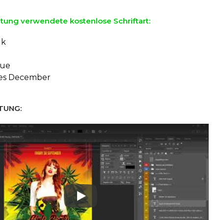
ltung verwendete kostenlose Schriftart:
lk
eue
tes December
TUNG:
Play: Keynote (Google I/O '18)