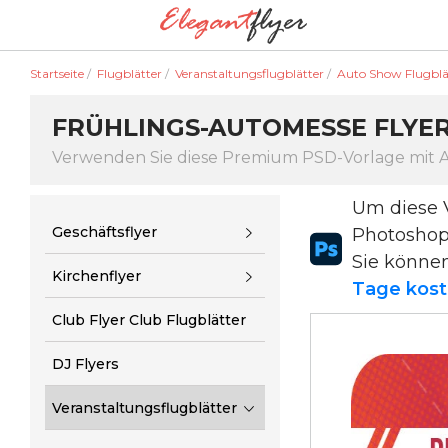
Startseite
/
Flugblätter
/
Veranstaltungsflugblätter
/
Auto Show Flugblä
FRÜHLINGS-AUTOMESSE FLYE
Verwenden Sie diese Premium PSD-Vorlage mit
Um diese 
Geschäftsflyer
Photosho
Sie könne
Kirchenflyer
Tage kost
Club Flyer Club Flugblätter
DJ Flyers
Veranstaltungsflugblätter