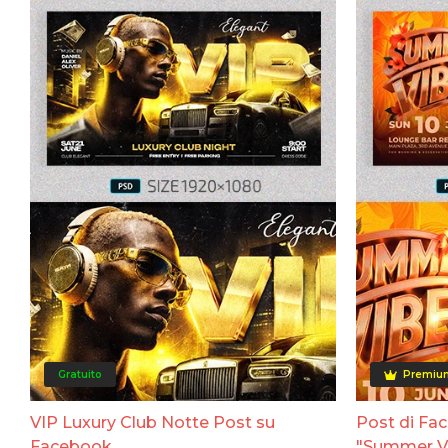
Gratuito
Premiu
VIP Luxury Club Notte Post su
Post di Fa
Facebook
"Summer Vi