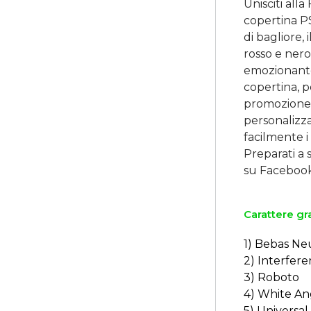
Unisciti all
copertina P
di bagliore,
rosso e nero
emozionante
copertina, p
promozione 
personalizz
facilmente i
Preparati a 
Carattere gra
1) Bebas Ne
2) Interfere
3) Roboto
4) White An
5) Universa