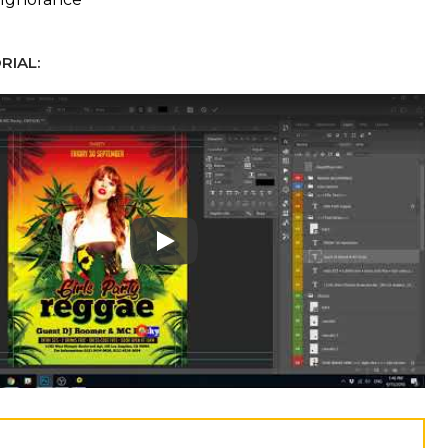
RIAL:
Play: Keynote (Google I/O '18)