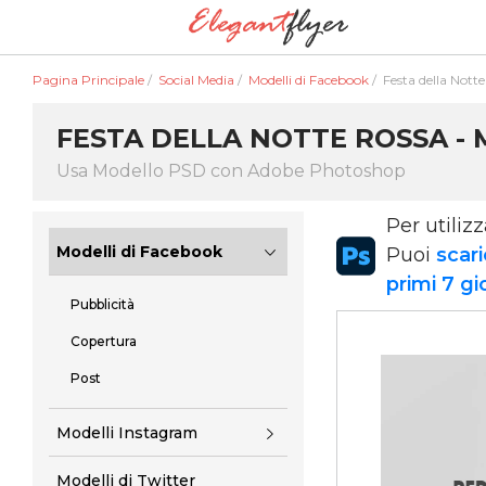
Pagina Principale
/
Social Media
/
Modelli di Facebook
/
Festa della Nott
FESTA DELLA NOTTE ROSSA - 
Usa Modello PSD con Adobe Photoshop
Per utiliz
Modelli di Facebook
Puoi
scari
primi 7 gi
Pubblicità
Copertura
Post
Modelli Instagram
Modelli di Twitter