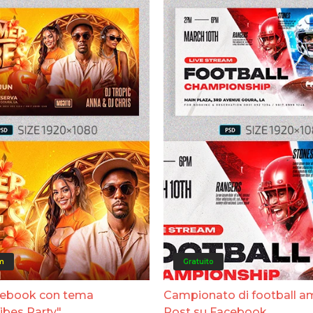
m
Gratuito
cebook con tema
Campionato di football a
bes Party"
Post su Facebook