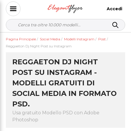
Accedi
Pagina Principale
/
Social Media
/
Modelli Instagram
/
Post
/
Reggaeton Dj Night Post su Instagram
REGGAETON DJ NIGHT
POST SU INSTAGRAM -
MODELLI GRATUITI DI
SOCIAL MEDIA IN FORMATO
PSD.
Usa gratuito Modello PSD con Adobe
Photoshop