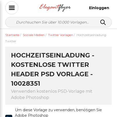
Einloggen
Startseite
/
Soziale Medien
/
Twitter Vorlagen
/
Hochzeitseinladung
Twitter
HOCHZEITSEINLADUNG -
KOSTENLOSE TWITTER
HEADER PSD VORLAGE -
10028351
Verwenden kostenlos PSD-Vorlage mit
Adobe Photoshop
Um diese Vorlage zu verwenden, benötigen Sie
Adobe Photoshop