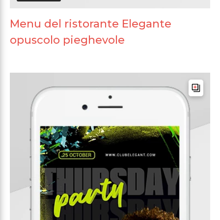
Menu del ristorante Elegante
opuscolo pieghevole