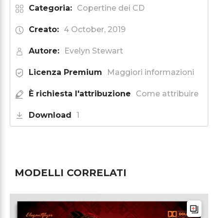
Categoria:
Copertine dei CD
Creato:
4 October, 2019
Autore:
Evelyn Stewart
Licenza Premium
Maggiori informazioni
È richiesta l'attribuzione
Come attribuire
Download
1
MODELLI CORRELATI