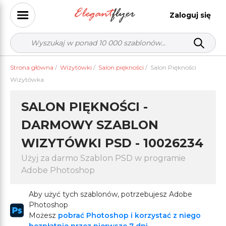
Zaloguj się
Strona główna
/
Wizytówki
/
Salon piękności
/
Salon Piękności
Wizytówka
SALON PIĘKNOŚCI -
DARMOWY SZABLON
WIZYTÓWKI PSD - 10026234
Użyj za darmo Szablon PSD w programie
Adobe Photoshop
Aby użyć tych szablonów, potrzebujesz Adobe
Photoshop
Możesz
pobrać Photoshop i korzystać z niego