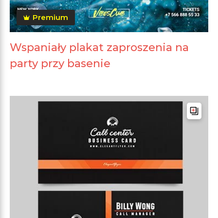
Premium
Wspaniały plakat zaproszenia na
party przy basenie