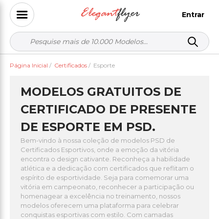
Entrar
Página Inicial
/
Certificados
/
Esporte
MODELOS GRATUITOS DE
CERTIFICADO DE PRESENTE
DE ESPORTE EM PSD.
Bem-vindo à nossa coleção de modelos PSD de
Certificados Esportivos, onde a emoção da vitória
encontra o design cativante. Reconheça a habilidade
atlética e a dedicação com certificados que reflitam o
espírito de esportividade. Seja para comemorar uma
vitória em campeonato, reconhecer a participação ou
homenagear a excelência no treinamento, nossos
modelos oferecem uma plataforma para celebrar
conquistas esportivas com estilo. Com camadas