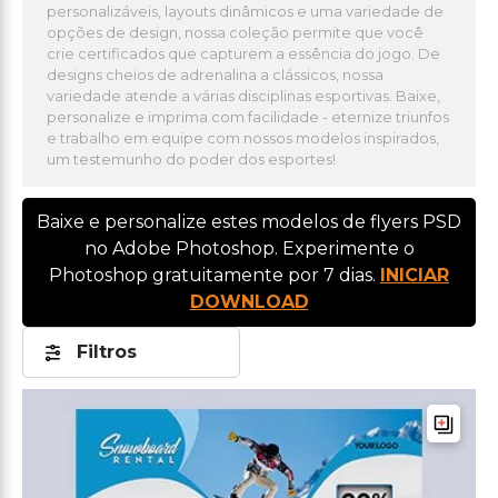
personalizáveis, layouts dinâmicos e uma variedade de
opções de design, nossa coleção permite que você
crie certificados que capturem a essência do jogo. De
designs cheios de adrenalina a clássicos, nossa
variedade atende a várias disciplinas esportivas. Baixe,
personalize e imprima com facilidade - eternize triunfos
e trabalho em equipe com nossos modelos inspirados,
um testemunho do poder dos esportes!
Baixe e personalize estes modelos de flyers PSD
no Adobe Photoshop. Experimente o
Photoshop gratuitamente por 7 dias.
INICIAR
DOWNLOAD
Filtros