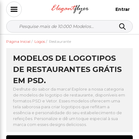
Entrar
Página Inicial
/
Logos
/
Restaurante
MODELOS DE LOGOTIPOS
DE RESTAURANTES GRÁTIS
EM PSD.
Desfrute do sabor da marca! Explore a nossa categoria
de modelos de logotipo de restaurante, disponíveis em
formatos PSD e Vetor. Esses modelos oferecem uma
tela saborosa para criar logotipos que reflitam a
essência e personalidade do seu estabelecimento de
refeições. Personalize e dê um toque especial à sua
marca com esses designs deliciosos.