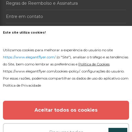
Regras de Reembolso e Assinatura
Entre em contato
Sobre nós
Este site utiliza cookies!
PRODUTOS
Utilizamos cookies para melhorar a experiência do usuário no site
Preços
https://www.elegantflyer.com/
(o "Site"), analisar o tráfego e as tendências
do Site, bem como lembrar as preferências e
Política de Cookies
Criador online
https://www.elegantflyer.com/cookies-policy/
. configurações do usuário.
Por essas razões, podemos compartilhar os dados de uso do aplicativo com
Política de Privacidade
16000+ Modelos de Flyer PSD Gratuitos © 2026. Todos os
Direitos Reservados.
Aceitar todos os cookies
Português