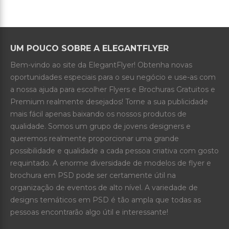
UM POUCO SOBRE A ELEGANTFLYER
Bem-vindo ao site da ElegantFlyer! Obtenha novas
oportunidades especiais para o seu negócio e use-as com
a nossa ajuda para escolher Flyers e Brochuras Gratuitos e
Premium realmente desejados! Torne a sua publicidade
mais fácil apenas baixando os nossos produtos de
qualidade. Somos um grupo de jovens designers e
queremos realmente proporcionar uma grande
possibilidade e qualidade a cada pessoa criativa com gosto
requintado. A enorme diversidade de modelos de flyer e
brochura em PSD pode ser certamente útil na
organização de eventos de alto nível. A variedade de
designs temáticos em PSD é tão ampla que todas as
pessoas encontrarão algo útil e interessante!