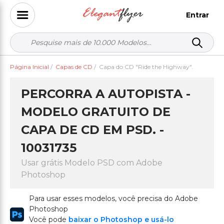
Entrar
Página Inicial
/
Capas de CD
/
Capa do CD "Ride the Highway".
PERCORRA A AUTOPISTA -
MODELO GRATUITO DE
CAPA DE CD EM PSD. -
10031735
Usar grátis Modelo PSD com Adobe
Photoshop
Para usar esses modelos, você precisa do Adobe
Photoshop
Você pode
baixar o Photoshop e usá-lo