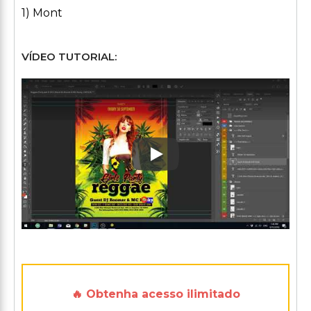
1) Mont
VÍDEO TUTORIAL:
Play: Keynote (Google I/O '1
🔥 Obtenha acesso ilimitado