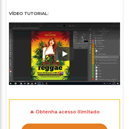
VÍDEO TUTORIAL:
Play: Keynote (Google I/O '1
🔥 Obtenha acesso ilimitado