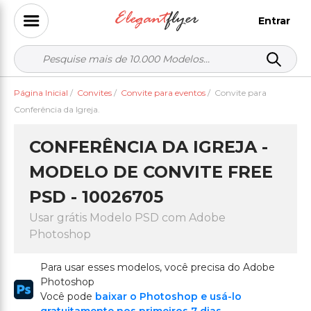
Entrar
Página Inicial
/
Convites
/
Convite para eventos
/
Convite para
Conferência da Igreja.
CONFERÊNCIA DA IGREJA -
MODELO DE CONVITE FREE
PSD - 10026705
Usar grátis Modelo PSD com Adobe
Photoshop
Para usar esses modelos, você precisa do Adobe
Photoshop
Você pode
baixar o Photoshop e usá-lo