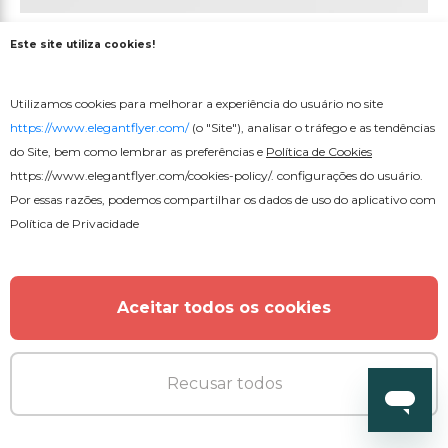
Brochura de Convite de Casamento
Este site utiliza cookies!
Utilizamos cookies para melhorar a experiência do usuário no site
https://www.elegantflyer.com/
(o "Site"), analisar o tráfego e as tendências
do Site, bem como lembrar as preferências e
Política de Cookies
https://www.elegantflyer.com/cookies-policy/
. configurações do usuário.
Por essas razões, podemos compartilhar os dados de uso do aplicativo com
Política de Privacidade
Aceitar todos os cookies
Recusar todos