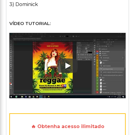
3) Dominick
VÍDEO TUTORIAL:
Play: Keynote (Google I/O '1
🔥 Obtenha acesso ilimitado