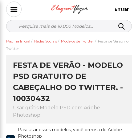
Entrar
Página Inicial
/
Redes Sociais
/
Modelos de Twitter
/
Festa de Verão no
Twitter
FESTA DE VERÃO - MODELO
PSD GRATUITO DE
CABEÇALHO DO TWITTER. -
10030432
Usar grátis Modelo PSD com Adobe
Photoshop
Para usar esses modelos, você precisa do Adobe
Photoshop