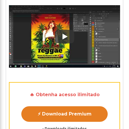
Play: Keynote (Google I/O '1
🔥 Obtenha acesso ilimitado
⚡ Download Premium
• Downloads ilimitados