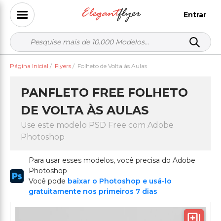
Entrar
Página Inicial
/
Flyers
/
Folheto de Volta às Aulas
PANFLETO FREE FOLHETO
DE VOLTA ÀS AULAS
Use este modelo PSD Free com Adobe
Photoshop
Para usar esses modelos, você precisa do Adobe
Photoshop
Você pode
baixar o Photoshop e usá-lo
gratuitamente nos primeiros 7 dias