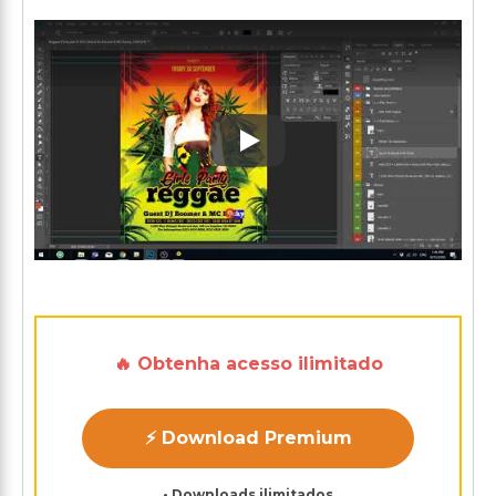
Play: Keynote (Google I/O '1
🔥 Obtenha acesso ilimitado
⚡ Download Premium
• Downloads ilimitados