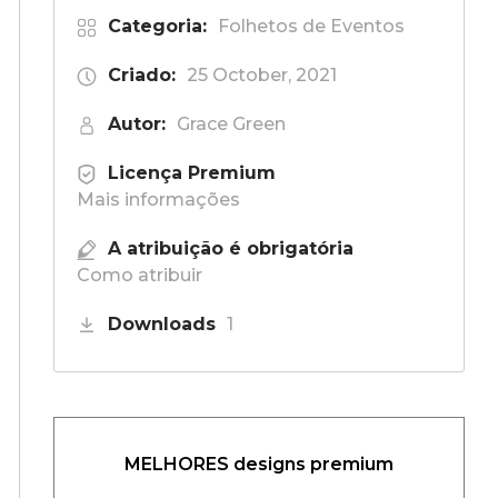
Categoria:
Folhetos de Eventos
Criado:
25 October, 2021
Autor:
Grace Green
Licença Premium
Mais informações
A atribuição é obrigatória
Como atribuir
Downloads
1
MELHORES designs premium