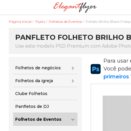
Página Inicial
/
Flyers
/
Folhetos de Eventos
/
Folheto Brilho Black Friday
PANFLETO FOLHETO BRILHO B
Use este modelo PSD Premium com Adobe Phot
Para usar
Folhetos de negócios
Você pod
primeiros 
Folhetos da igreja
Clube Folhetos
Panfletos de DJ
Folhetos de Eventos