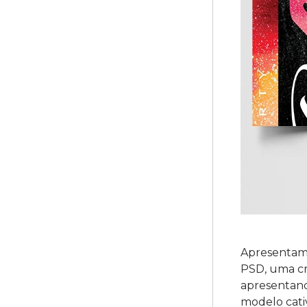
Apresentamo
PSD, uma cr
apresentand
modelo cati