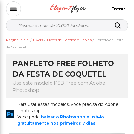
Entrar
Página Inicial
/
Flyers
/
Flyers de Comida e Bebida
/
Folheto da Festa
de Coquetel
PANFLETO FREE FOLHETO
DA FESTA DE COQUETEL
Use este modelo PSD Free com Adobe
Photoshop
Para usar esses modelos, você precisa do Adobe
Photoshop
Você pode
baixar o Photoshop e usá-lo
gratuitamente nos primeiros 7 dias