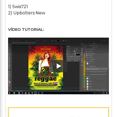
1) Swis721
2) Upbolters New
VÍDEO TUTORIAL:
Play: Keynote (Google I/O '1