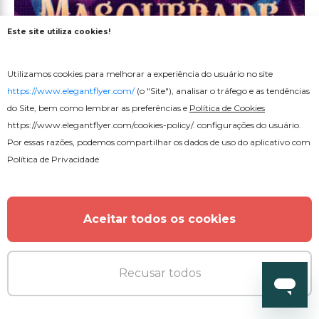
Este site utiliza cookies!
Utilizamos cookies para melhorar a experiência do usuário no site
Premium
https://www.elegantflyer.com/
(o "Site"), analisar o tráfego e as tendências
do Site, bem como lembrar as preferências e
Política de Cookies
Efeitos de Mascarada After Effects
https://www.elegantflyer.com/cookies-policy/
. configurações do usuário.
Por essas razões, podemos compartilhar os dados de uso do aplicativo com
Política de Privacidade
Aceitar todos os cookies
Recusar todos