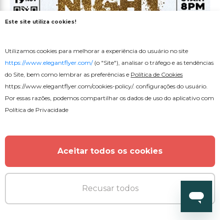
Este site utiliza cookies!
Premium
Utilizamos cookies para melhorar a experiência do usuário no site
https://www.elegantflyer.com/
(o "Site"), analisar o tráfego e as tendências
Folheto Noite das Mulheres
do Site, bem como lembrar as preferências e
Política de Cookies
https://www.elegantflyer.com/cookies-policy/
. configurações do usuário.
Por essas razões, podemos compartilhar os dados de uso do aplicativo com
Política de Privacidade
MAIS DO AUTOR
Aceitar todos os cookies
Recusar todos