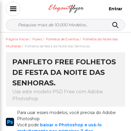
Entrar
Página Inicial
/
Flyers
/
Folhetos de Eventos
/
Folhetos da Noite das
Mulheres
/
Folhetos de festa da Noite das Senhoras.
PANFLETO FREE FOLHETOS
DE FESTA DA NOITE DAS
SENHORAS.
Use este modelo PSD Free com Adobe
Photoshop
Para usar esses modelos, você precisa do Adobe
Photoshop
Você pode
baixar o Photoshop e usá-lo