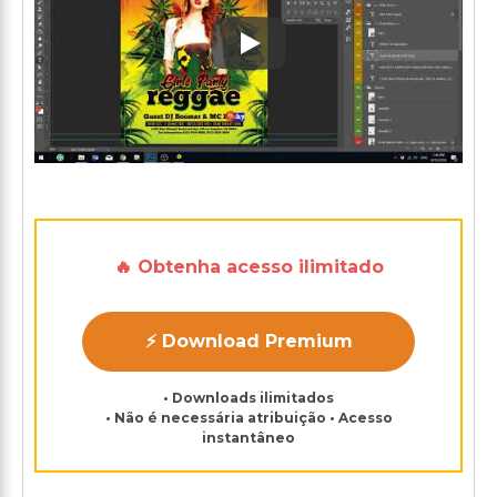
Play: Keynote (Google I/O '1
🔥 Obtenha acesso ilimitado
⚡ Download Premium
• Downloads ilimitados
• Não é necessária atribuição • Acesso
instantâneo