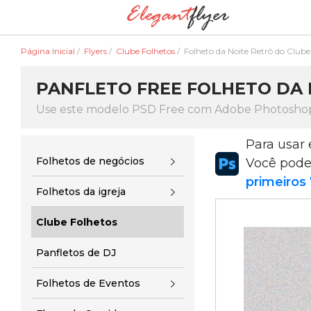
Página Inicial
/
Flyers
/
Clube Folhetos
/
Folheto da Noite Retrô do Clube
PANFLETO FREE FOLHETO DA 
Use este modelo PSD Free com Adobe Photosho
Para usar
Folhetos de negócios
Você pod
primeiros 
Folhetos da igreja
Clube Folhetos
Panfletos de DJ
Folhetos de Eventos