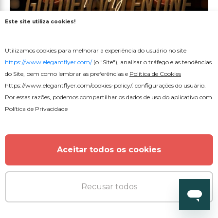
Este site utiliza cookies!
Utilizamos cookies para melhorar a experiência do usuário no site
Premium
https://www.elegantflyer.com/
(o "Site"), analisar o tráfego e as tendências
do Site, bem como lembrar as preferências e
Política de Cookies
https://www.elegantflyer.com/cookies-policy/
. configurações do usuário.
Modelo de After Effects Golden
Por essas razões, podemos compartilhar os dados de uso do aplicativo com
Valentine.
Política de Privacidade
Aceitar todos os cookies
Recusar todos