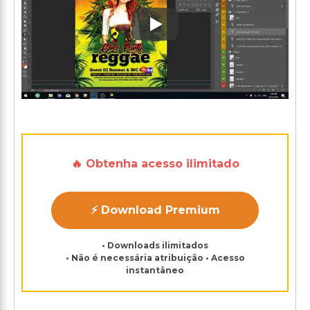
Play: Keynote (Google I/O '1
🔥 Obtenha acesso ilimitado
⚡ Download Premium
• Downloads ilimitados
• Não é necessária atribuição • Acesso
instantâneo