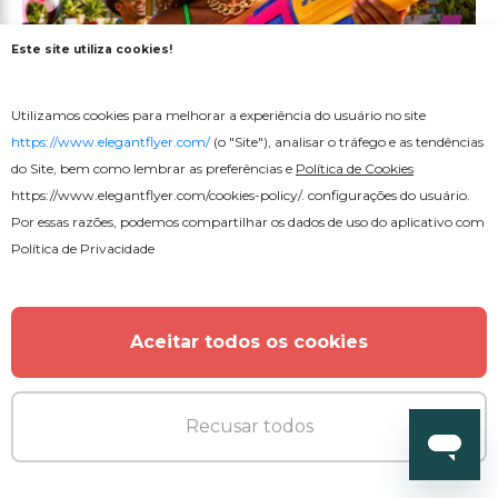
Este site utiliza cookies!
Utilizamos cookies para melhorar a experiência do usuário no site
https://www.elegantflyer.com/
(o "Site"), analisar o tráfego e as tendências
do Site, bem como lembrar as preferências e
Política de Cookies
https://www.elegantflyer.com/cookies-policy/
. configurações do usuário.
Por essas razões, podemos compartilhar os dados de uso do aplicativo com
Política de Privacidade
Premium
Folheto da Festa na Piscina de
Aceitar todos os cookies
Verão
Recusar todos