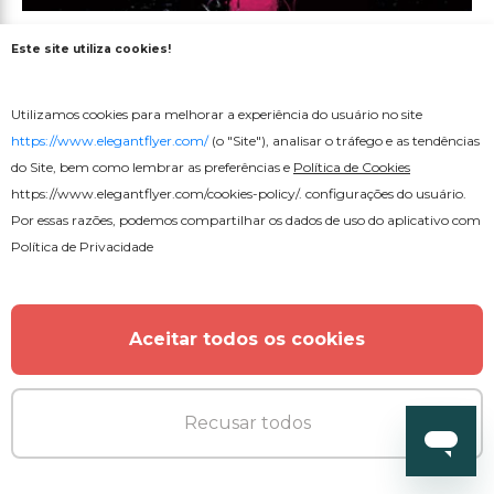
Pôster da Cyber Monday
Este site utiliza cookies!
Utilizamos cookies para melhorar a experiência do usuário no site
https://www.elegantflyer.com/
(o "Site"), analisar o tráfego e as tendências
do Site, bem como lembrar as preferências e
Política de Cookies
https://www.elegantflyer.com/cookies-policy/
. configurações do usuário.
MAIS DO AUTOR
Por essas razões, podemos compartilhar os dados de uso do aplicativo com
Política de Privacidade
Aceitar todos os cookies
Recusar todos