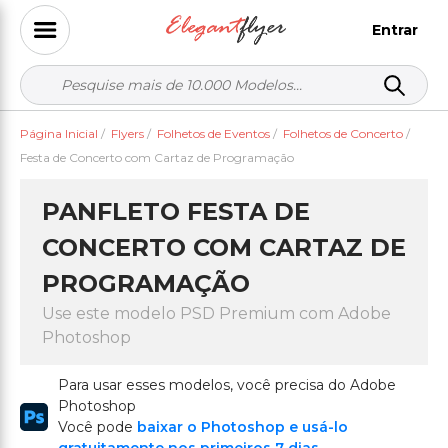
Entrar
Página Inicial
/
Flyers
/
Folhetos de Eventos
/
Folhetos de Concerto
/
Festa de Concerto com Cartaz de Programação
PANFLETO FESTA DE
CONCERTO COM CARTAZ DE
PROGRAMAÇÃO
Use este modelo PSD Premium com Adobe
Photoshop
Para usar esses modelos, você precisa do Adobe
Photoshop
Você pode
baixar o Photoshop e usá-lo