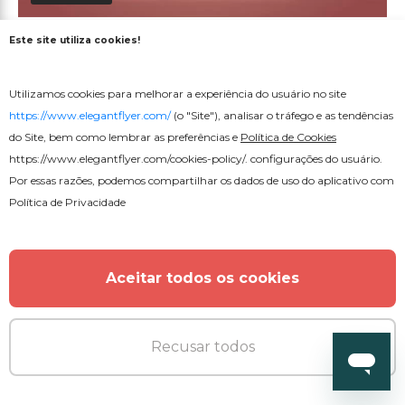
Flyer de Festa de Aniversário
Este site utiliza cookies!
Animada
Utilizamos cookies para melhorar a experiência do usuário no site
https://www.elegantflyer.com/
(o "Site"), analisar o tráfego e as tendências
do Site, bem como lembrar as preferências e
Política de Cookies
https://www.elegantflyer.com/cookies-policy/
. configurações do usuário.
Por essas razões, podemos compartilhar os dados de uso do aplicativo com
Política de Privacidade
Aceitar todos os cookies
Recusar todos