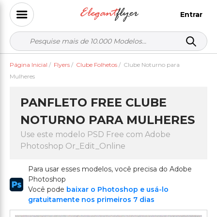
Entrar
Página Inicial
/
Flyers
/
Clube Folhetos
/
Clube Noturno para
Mulheres
PANFLETO FREE CLUBE
NOTURNO PARA MULHERES
Use este modelo PSD Free com Adobe
Photoshop Or_Edit_Online
Para usar esses modelos, você precisa do Adobe
Photoshop
Você pode
baixar o Photoshop e usá-lo
gratuitamente nos primeiros 7 dias